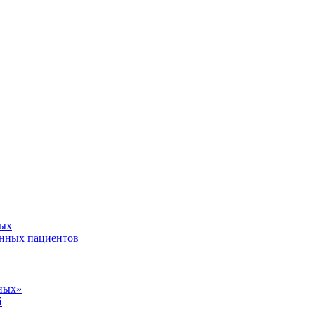
ных
анных пациентов
ных»
й