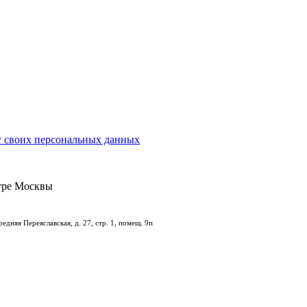
у своих персональных данных
тре Москвы
дняя Переяславская, д. 27, стр. 1, помещ. 9п